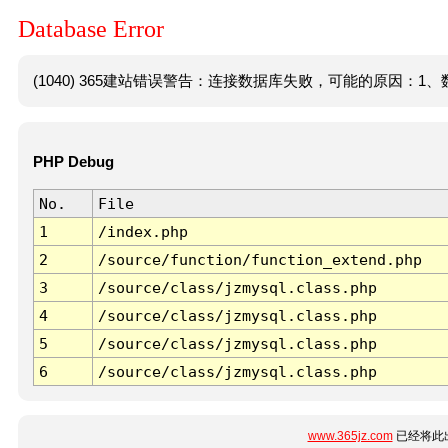
Database Error
(1040) 365建站错误警告：连接数据库失败，可能的原因：1、数
PHP Debug
No.
File
1
/index.php
2
/source/function/function_extend.php
3
/source/class/jzmysql.class.php
4
/source/class/jzmysql.class.php
5
/source/class/jzmysql.class.php
6
/source/class/jzmysql.class.php
www.365jz.com
已经将此