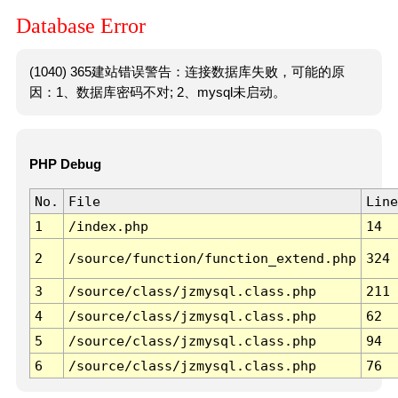
Database Error
(1040) 365建站错误警告：连接数据库失败，可能的原
因：1、数据库密码不对; 2、mysql未启动。
PHP Debug
No.
File
Line
1
/index.php
14
2
/source/function/function_extend.php
324
3
/source/class/jzmysql.class.php
211
4
/source/class/jzmysql.class.php
62
5
/source/class/jzmysql.class.php
94
6
/source/class/jzmysql.class.php
76