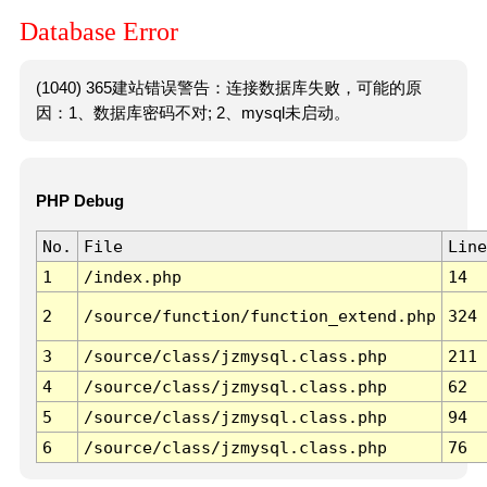
Database Error
(1040) 365建站错误警告：连接数据库失败，可能的原
因：1、数据库密码不对; 2、mysql未启动。
PHP Debug
No.
File
Line
1
/index.php
14
2
/source/function/function_extend.php
324
3
/source/class/jzmysql.class.php
211
4
/source/class/jzmysql.class.php
62
5
/source/class/jzmysql.class.php
94
6
/source/class/jzmysql.class.php
76