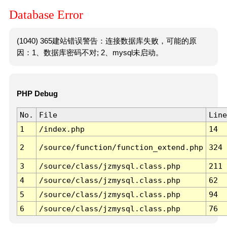
Database Error
(1040) 365建站错误警告：连接数据库失败，可能的原
因：1、数据库密码不对; 2、mysql未启动。
PHP Debug
No.
File
Line
1
/index.php
14
2
/source/function/function_extend.php
324
3
/source/class/jzmysql.class.php
211
4
/source/class/jzmysql.class.php
62
5
/source/class/jzmysql.class.php
94
6
/source/class/jzmysql.class.php
76