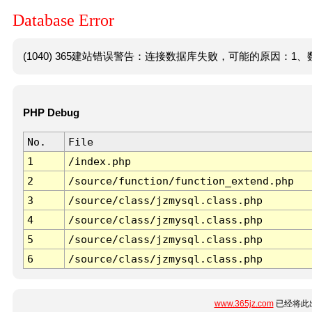
Database Error
(1040) 365建站错误警告：连接数据库失败，可能的原因：1、数
PHP Debug
No.
File
1
/index.php
2
/source/function/function_extend.php
3
/source/class/jzmysql.class.php
4
/source/class/jzmysql.class.php
5
/source/class/jzmysql.class.php
6
/source/class/jzmysql.class.php
www.365jz.com
已经将此