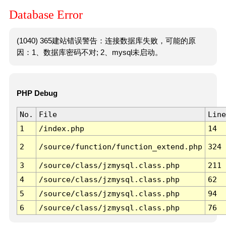
Database Error
(1040) 365建站错误警告：连接数据库失败，可能的原
因：1、数据库密码不对; 2、mysql未启动。
PHP Debug
No.
File
Line
1
/index.php
14
2
/source/function/function_extend.php
324
3
/source/class/jzmysql.class.php
211
4
/source/class/jzmysql.class.php
62
5
/source/class/jzmysql.class.php
94
6
/source/class/jzmysql.class.php
76