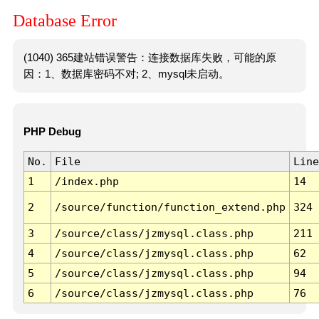
Database Error
(1040) 365建站错误警告：连接数据库失败，可能的原
因：1、数据库密码不对; 2、mysql未启动。
PHP Debug
No.
File
Line
1
/index.php
14
2
/source/function/function_extend.php
324
3
/source/class/jzmysql.class.php
211
4
/source/class/jzmysql.class.php
62
5
/source/class/jzmysql.class.php
94
6
/source/class/jzmysql.class.php
76