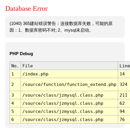
Database Error
(1040) 365建站错误警告：连接数据库失败，可能的原
因：1、数据库密码不对; 2、mysql未启动。
PHP Debug
No.
File
Line
1
/index.php
14
2
/source/function/function_extend.php
324
3
/source/class/jzmysql.class.php
211
4
/source/class/jzmysql.class.php
62
5
/source/class/jzmysql.class.php
94
6
/source/class/jzmysql.class.php
76