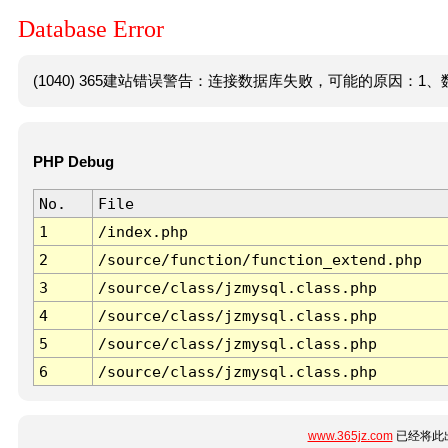
Database Error
(1040) 365建站错误警告：连接数据库失败，可能的原因：1、数
PHP Debug
No.
File
1
/index.php
2
/source/function/function_extend.php
3
/source/class/jzmysql.class.php
4
/source/class/jzmysql.class.php
5
/source/class/jzmysql.class.php
6
/source/class/jzmysql.class.php
www.365jz.com
已经将此