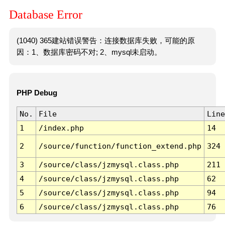
Database Error
(1040) 365建站错误警告：连接数据库失败，可能的原
因：1、数据库密码不对; 2、mysql未启动。
PHP Debug
No.
File
Line
1
/index.php
14
2
/source/function/function_extend.php
324
3
/source/class/jzmysql.class.php
211
4
/source/class/jzmysql.class.php
62
5
/source/class/jzmysql.class.php
94
6
/source/class/jzmysql.class.php
76