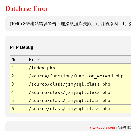
Database Error
(1040) 365建站错误警告：连接数据库失败，可能的原因：1、数
PHP Debug
No.
File
1
/index.php
2
/source/function/function_extend.php
3
/source/class/jzmysql.class.php
4
/source/class/jzmysql.class.php
5
/source/class/jzmysql.class.php
6
/source/class/jzmysql.class.php
www.365jz.com
已经将此