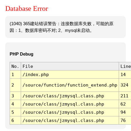
Database Error
(1040) 365建站错误警告：连接数据库失败，可能的原
因：1、数据库密码不对; 2、mysql未启动。
PHP Debug
No.
File
Line
1
/index.php
14
2
/source/function/function_extend.php
324
3
/source/class/jzmysql.class.php
211
4
/source/class/jzmysql.class.php
62
5
/source/class/jzmysql.class.php
94
6
/source/class/jzmysql.class.php
76