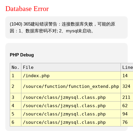
Database Error
(1040) 365建站错误警告：连接数据库失败，可能的原
因：1、数据库密码不对; 2、mysql未启动。
PHP Debug
No.
File
Line
1
/index.php
14
2
/source/function/function_extend.php
324
3
/source/class/jzmysql.class.php
211
4
/source/class/jzmysql.class.php
62
5
/source/class/jzmysql.class.php
94
6
/source/class/jzmysql.class.php
76