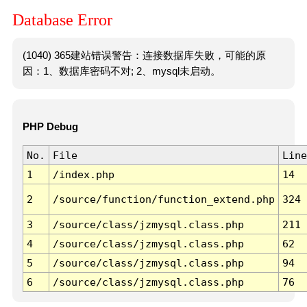
Database Error
(1040) 365建站错误警告：连接数据库失败，可能的原
因：1、数据库密码不对; 2、mysql未启动。
PHP Debug
No.
File
Line
1
/index.php
14
2
/source/function/function_extend.php
324
3
/source/class/jzmysql.class.php
211
4
/source/class/jzmysql.class.php
62
5
/source/class/jzmysql.class.php
94
6
/source/class/jzmysql.class.php
76