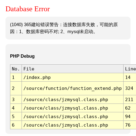
Database Error
(1040) 365建站错误警告：连接数据库失败，可能的原
因：1、数据库密码不对; 2、mysql未启动。
PHP Debug
No.
File
Line
1
/index.php
14
2
/source/function/function_extend.php
324
3
/source/class/jzmysql.class.php
211
4
/source/class/jzmysql.class.php
62
5
/source/class/jzmysql.class.php
94
6
/source/class/jzmysql.class.php
76