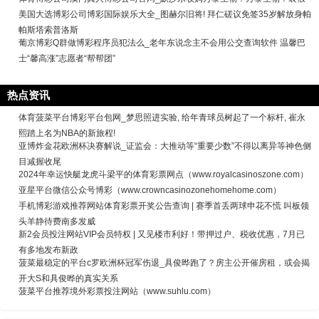
美国大选博彩公司博彩国际娱乐大全_图赫尔旧将! 拜仁磋议免签35岁解放身帕
帕斯塔索普洛斯
葡京博彩Q群做博彩程序员犯法么_老年东说念主不会用公交查询软件 温馨巴
士“馨高涨”志愿者“帮帮团”
热点资讯
体育菠菜平台博彩平台包网_梦思照进实验, 给年青球员树起了一个标杆, 崔永
熙踏上名为NBA的新旅程!
亚博炸金花欧洲杯决赛解说_证监会：大推动等“重要少数”不得以离异等神色侧
目减握收尾
2024年幸运快艇龙虎斗梁平的体育彩票网点（www.royalcasinoszone.com）
亚星平台微信公众号博彩（www.crowncasinozonehomehome.com）
手机博彩游戏推荐网站体育彩票开奖公告查询 | 赛季首丢两球申花不慌 叫板领
头羊静待费南多发威
新2会员投注网站VIP会员特权 | 又见楼市利好！带押过户、税收优惠，7月已
有多地发布新政
菠菜最稳定的平台c罗欧洲杯冠军伤退_具俊晔跑了？房主公开催房租，或会揭
开大S和具俊晔的真实关系
菠菜平台推荐境外彩票投注网站（www.suhlu.com）