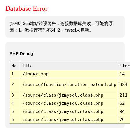
Database Error
(1040) 365建站错误警告：连接数据库失败，可能的原
因：1、数据库密码不对; 2、mysql未启动。
PHP Debug
No.
File
Line
1
/index.php
14
2
/source/function/function_extend.php
324
3
/source/class/jzmysql.class.php
211
4
/source/class/jzmysql.class.php
62
5
/source/class/jzmysql.class.php
94
6
/source/class/jzmysql.class.php
76