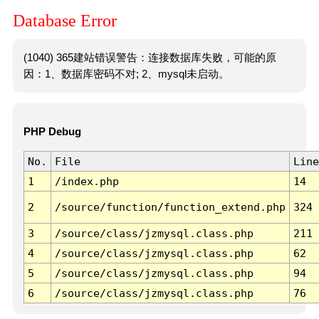
Database Error
(1040) 365建站错误警告：连接数据库失败，可能的原
因：1、数据库密码不对; 2、mysql未启动。
PHP Debug
No.
File
Line
1
/index.php
14
2
/source/function/function_extend.php
324
3
/source/class/jzmysql.class.php
211
4
/source/class/jzmysql.class.php
62
5
/source/class/jzmysql.class.php
94
6
/source/class/jzmysql.class.php
76