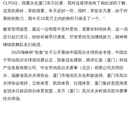
CLPGQ，我屡次在厦门东方比赛。我对这座球场有了相比深的了解。
这里的果岭，草纹很重，冬天还好一些，现时，草纹非凡重，由于对
果岭的熟习，我今天10英尺之内的推杆只推丢了一个。”
赌资管理据悉，最近一位明星中意外受伤，需要长时间休养。这一消
息引起们关注，纷纷祈祷早日康复。尽管受伤无法继续效力，精神将
继续鼓舞队友们前进。
2025海峡杯“筑春”女子公开赛由中国高尔夫球协会专揽，中国女
子劳动高尔夫球巡回赛认证，筑春冠名缓助，两岸亿嘉（厦门）科技
产业发展有限公司、中女劳动高尔夫赛事（北京）有限公司共同经
办，福建省高尔夫球协会、厦门市海沧区文化和旅游局、厦门市高尔
夫球协会维持，立铨体育、凯劲体育、仕儒体育、厦门集好意思海景
金冠沐日旅店协办体育加盟，东方（厦门）高尔夫乡村俱乐部为赛事
经办球场。