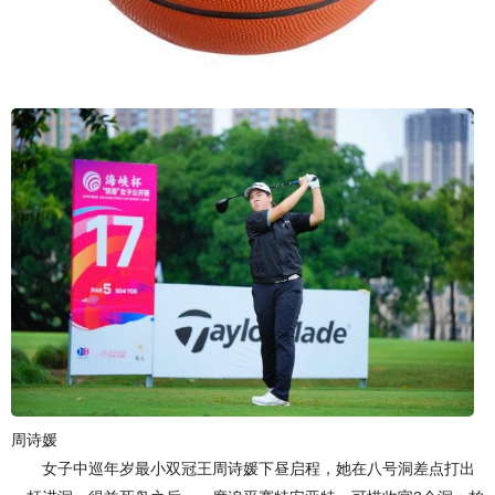
周诗媛
女子中巡年岁最小双冠王周诗媛下昼启程，她在八号洞差点打出