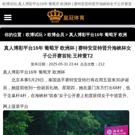
欧博试玩-真人博彩平台16年 葡萄牙 欧洲杯 | 赛特安亚特晋升海峡杯女子公开赛首
轮 王梓萱T2
你的位置：
欧博试玩
>
欧博会员
> 真人博彩平台16年 葡萄牙 欧洲
真人博彩平台16年 葡萄牙 欧洲杯 | 赛特安亚特晋升海峡杯女
杯 | 赛特安亚特晋升海峡杯女子公开赛首轮 王梓萱T2
子公开赛首轮 王梓萱T2
发布日期：2025-05-31 23:44 点击次数：212
真人博彩平台16年 葡萄牙 欧洲杯
北京本事5月29日，泰国选手赛特安亚特行将在周五迎来30岁诞
辰，她提前收到一份诞辰礼物。星期四，她在厦门东方打出68杆，低
于圭臬杆4杆，在海峡杯“筑春”女子公开赛上初度获得女子中巡晋升。
网上菠菜平台