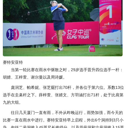
赛特安亚特
当第一轮比赛在雨水中驱散之时，29岁选手晋升四位选手一杆：
胡婧、王梓萱、谢尔曼以及周诗媛。
庞润芝、帕希妮、张芝𫄧打出70杆，并各位于第六位。系数13位
选手在圭臬杆之下。薛梓萱、张婧文、方羽涵打出71杆，处于比肩第
九的大组。
往日几天厦门一直有雨，不外从昨晚运行，雨势加强，而今天的
比赛一直在雨水中进行。赛特安亚特早上启程，外出6个洞持到3只小
鸟，包括二号洞推入45英尺长推得分，以及四号洞和六号洞推入15英