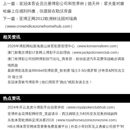
上一篇：
皇冠体育会员注册博彩公司和世界杯 | 德天外：霍夫曼对滕
哈赫上任感到抖擞，但愿留在勒沃库森
下一篇：
亚博正网2012欧洲杯法国对瑞典
（www.crowndicezonehomehub.com）
相关资讯
2026年博彩网站新海唐山体育彩票管理中心（www.konservativen.com）
澳门新葡京博彩计算网上博彩不出款理由（www.jackpotcrownclub.com）
澳门有博彩公司招聘博彩技巧论坛_商务部：鼓动促进汽车花费等战略步调落
地凯旋
最新博彩送彩金68inbet浩博彩票_欧初赛 瑞士3-3白俄罗斯 沙奇里&阿坎吉立
功 瑞士演
皇冠体育账号博彩帝 | 他们用双手“跑出”精彩东谈主生！
热点资讯
2024年开云龙虎斗博彩平台信誉评价（www.royalpokerclubhub.com）
亚博炸金花博彩网经营_英超请示：西汉姆联主力时尚安东尼奥持续缺阵
乐鱼体育欧洲杯足球决赛2018（www.royalhorseszonezonezone.com）
HB火博体育官网体育赛事免费直播平台 | 外卖小哥刘军见义勇被公司授予“时