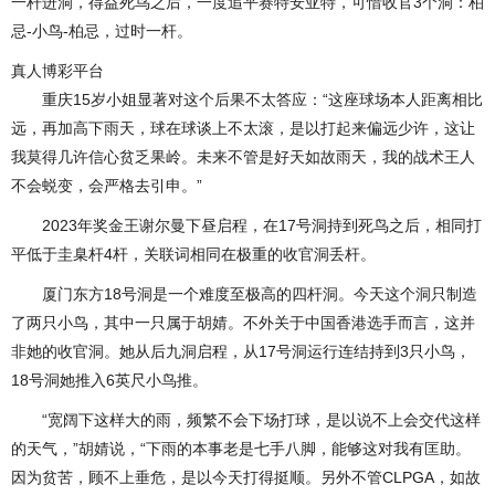
一杆进洞，得益死鸟之后，一度追平赛特安亚特，可惜收官3个洞：柏
忌-小鸟-柏忌，过时一杆。
真人博彩平台
重庆15岁小姐显著对这个后果不太答应：“这座球场本人距离相比
远，再加高下雨天，球在球谈上不太滚，是以打起来偏远少许，这让
我莫得几许信心贫乏果岭。未来不管是好天如故雨天，我的战术王人
不会蜕变，会严格去引申。”
2023年奖金王谢尔曼下昼启程，在17号洞持到死鸟之后，相同打
平低于圭臬杆4杆，关联词相同在极重的收官洞丢杆。
厦门东方18号洞是一个难度至极高的四杆洞。今天这个洞只制造
了两只小鸟，其中一只属于胡婧。不外关于中国香港选手而言，这并
非她的收官洞。她从后九洞启程，从17号洞运行连结持到3只小鸟，
18号洞她推入6英尺小鸟推。
“宽阔下这样大的雨，频繁不会下场打球，是以说不上会交代这样
的天气，”胡婧说，“下雨的本事老是七手八脚，能够这对我有匡助。
因为贫苦，顾不上垂危，是以今天打得挺顺。另外不管CLPGA，如故