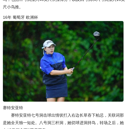
尺小鸟推。
16年 葡萄牙 欧洲杯
赛特安亚特
赛特安亚特七号洞击球出情状打入右边长草吞下柏忌，关联词那
是她全天独一短处。八号洞三杆洞，她切球进洞持鸟，转场之后，她