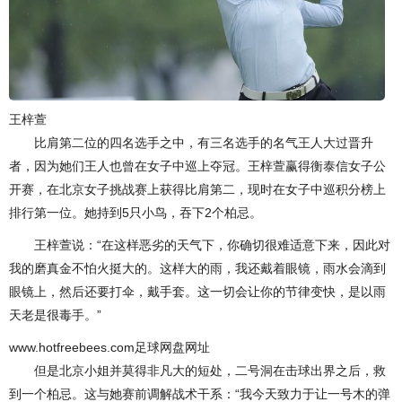
王梓萱
比肩第二位的四名选手之中，有三名选手的名气王人大过晋升
者，因为她们王人也曾在女子中巡上夺冠。王梓萱赢得衡泰信女子公
开赛，在北京女子挑战赛上获得比肩第二，现时在女子中巡积分榜上
排行第一位。她持到5只小鸟，吞下2个柏忌。
王梓萱说：“在这样恶劣的天气下，你确切很难适意下来，因此对
我的磨真金不怕火挺大的。这样大的雨，我还戴着眼镜，雨水会滴到
眼镜上，然后还要打伞，戴手套。这一切会让你的节律变快，是以雨
天老是很毒手。”
www.hotfreebees.com足球网盘网址
但是北京小姐并莫得非凡大的短处，二号洞在击球出界之后，救
到一个柏忌。这与她赛前调解战术干系：“我今天致力于让一号木的弹