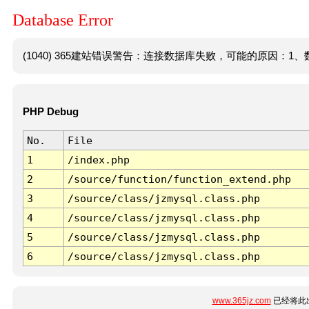
Database Error
(1040) 365建站错误警告：连接数据库失败，可能的原因：1、数
PHP Debug
No.
File
1
/index.php
2
/source/function/function_extend.php
3
/source/class/jzmysql.class.php
4
/source/class/jzmysql.class.php
5
/source/class/jzmysql.class.php
6
/source/class/jzmysql.class.php
www.365jz.com
已经将此