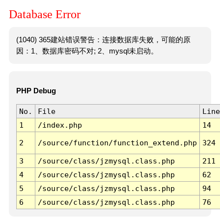
Database Error
(1040) 365建站错误警告：连接数据库失败，可能的原
因：1、数据库密码不对; 2、mysql未启动。
PHP Debug
No.
File
Line
1
/index.php
14
2
/source/function/function_extend.php
324
3
/source/class/jzmysql.class.php
211
4
/source/class/jzmysql.class.php
62
5
/source/class/jzmysql.class.php
94
6
/source/class/jzmysql.class.php
76