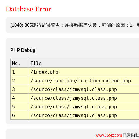
Database Error
(1040) 365建站错误警告：连接数据库失败，可能的原因：1、数
PHP Debug
No.
File
1
/index.php
2
/source/function/function_extend.php
3
/source/class/jzmysql.class.php
4
/source/class/jzmysql.class.php
5
/source/class/jzmysql.class.php
6
/source/class/jzmysql.class.php
www.365jz.com
已经将此