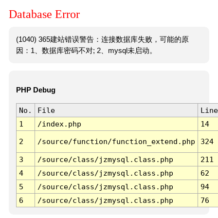
Database Error
(1040) 365建站错误警告：连接数据库失败，可能的原
因：1、数据库密码不对; 2、mysql未启动。
PHP Debug
No.
File
Line
1
/index.php
14
2
/source/function/function_extend.php
324
3
/source/class/jzmysql.class.php
211
4
/source/class/jzmysql.class.php
62
5
/source/class/jzmysql.class.php
94
6
/source/class/jzmysql.class.php
76