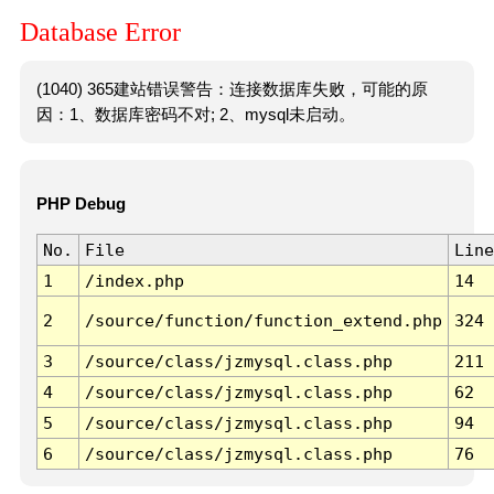
Database Error
(1040) 365建站错误警告：连接数据库失败，可能的原
因：1、数据库密码不对; 2、mysql未启动。
PHP Debug
No.
File
Line
1
/index.php
14
2
/source/function/function_extend.php
324
3
/source/class/jzmysql.class.php
211
4
/source/class/jzmysql.class.php
62
5
/source/class/jzmysql.class.php
94
6
/source/class/jzmysql.class.php
76